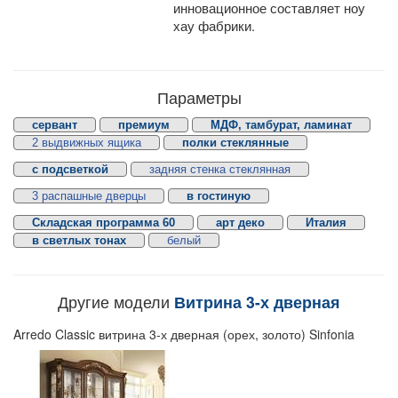
инновационное составляет ноу
хау фабрики.
Параметры
сервант
премиум
МДФ, тамбурат, ламинат
2 выдвижных ящика
полки стеклянные
с подсветкой
задняя стенка стеклянная
3 распашные дверцы
в гостиную
Складская программа 60
арт деко
Италия
в светлых тонах
белый
Другие модели
Витрина 3-х дверная
Arredo Classic витрина 3-х дверная (орех, золото) Sinfonia