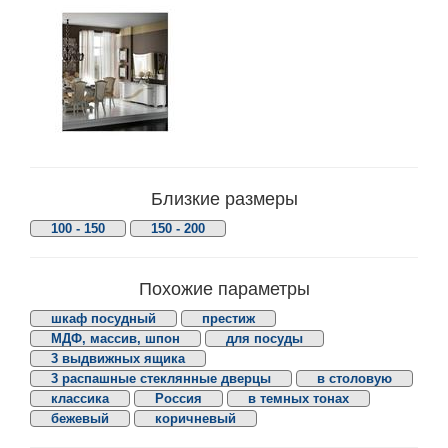
Близкие размеры
100 - 150
150 - 200
Похожие параметры
шкаф посудный
престиж
МДФ, массив, шпон
для посуды
3 выдвижных ящика
3 распашные стеклянные дверцы
в столовую
классика
Россия
в темных тонах
бежевый
коричневый