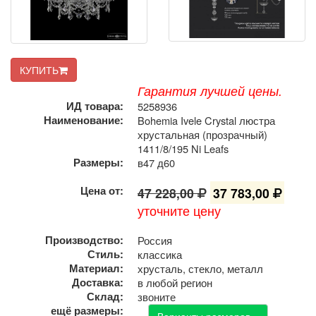
КУПИТЬ
Гарантия лучшей цены.
ИД товара:
5258936
Наименование:
Bohemia Ivele Crystal люстра
хрустальная (прозрачный)
1411/8/195 Ni Leafs
Размеры:
в47 д60
Цена от:
47 228,00
37 783,00
уточните цену
Производство:
Россия
Стиль:
классика
Материал:
хрусталь, стекло, металл
Доставка:
в любой регион
Склад:
звоните
ещё размеры:
Варианты размеров