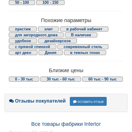
50 - 100
100 - 150
Похожие параметры
престиж
элит
в рабочий кабинет
для загородного дома
В наличии
удобное
дизайнерское
с прямой спинкой
современный стиль
арт деко
Дания
в темных тонах
Близкие цены
0 - 30 тыс
30 тыс - 60 тыс
60 тыс - 90 тыс
Отзывы покупателей
оставить отзыв
Все товары фабрики Interior