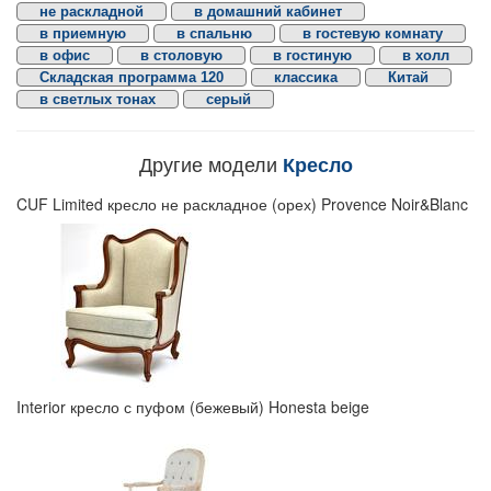
не раскладной
в домашний кабинет
в приемную
в спальню
в гостевую комнату
в офис
в столовую
в гостиную
в холл
Складская программа 120
классика
Китай
в светлых тонах
серый
Другие модели
Кресло
CUF Limited кресло не раскладное (орех) Provence Noir&Blanc
Interior кресло с пуфом (бежевый) Honesta beige