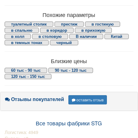
Похожие параметры
туалетный столик
престиж
в гостиную
в спальню
в коридор
в прихожую
в холл
в столовую
В наличии
Китай
в темных тонах
черный
Близкие цены
60 тыс - 90 тыс
90 тыс - 120 тыс
120 тыс - 150 тыс
Отзывы покупателей
оставить отзыв
Все товары фабрики STG
Логистика: 4949