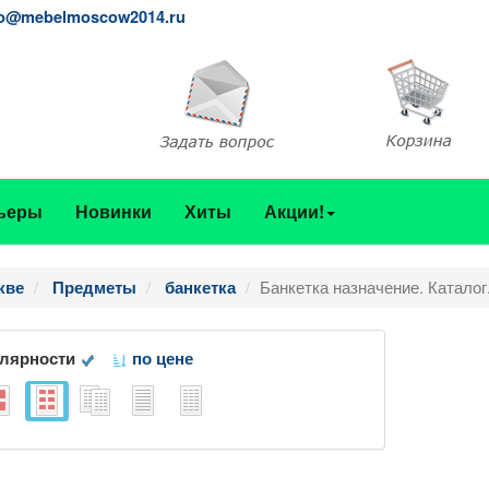
fo@mebelmoscow2014.ru
ьеры
Новинки
Хиты
Акции!
Банкетка назначение. Каталог
кве
Предметы
банкетка
улярности
по цене