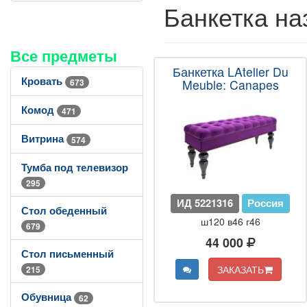
Банкетка на
Все предметы
Банкетка LAtelier Du
Кровать
673
Meuble: Canapes
Комод
471
Витрина
574
Тумба под телевизор
295
ИД 5221316
Россия
Стол обеденный
ш120 в46 г46
679
44 000
Стол письменный
ЗАКАЗАТЬ
215
Обувница
62