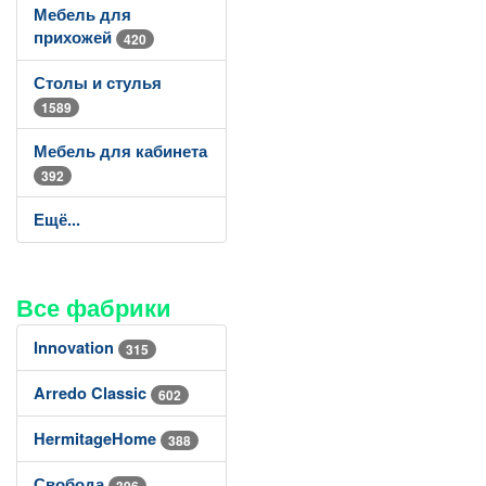
Мебель для
прихожей
420
Столы и стулья
1589
Мебель для кабинета
392
Ещё...
Все фабрики
Innovation
315
Arredo Classic
602
HermitageHome
388
Свобода
396