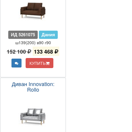
ИД 5261075
Дания
ш139(200) в90 г90
152 100
133 468
КУПИТЬ
Диван Innovation:
Rollo