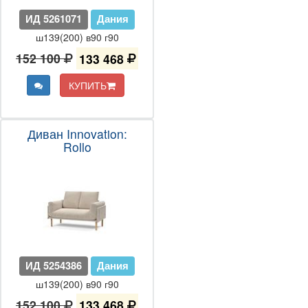
ИД 5261071
Дания
ш139(200) в90 г90
152 100
133 468
КУПИТЬ
Диван Innovation:
Rollo
ИД 5254386
Дания
ш139(200) в90 г90
152 100
133 468