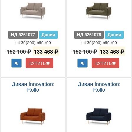
ИД 5261077
Дания
ИД 5261076
Дания
ш139(200) в90 г90
ш139(200) в90 г90
152 100
133 468
152 100
133 468
КУПИТЬ
КУПИТЬ
Диван Innovation:
Диван Innovation:
Rollo
Rollo