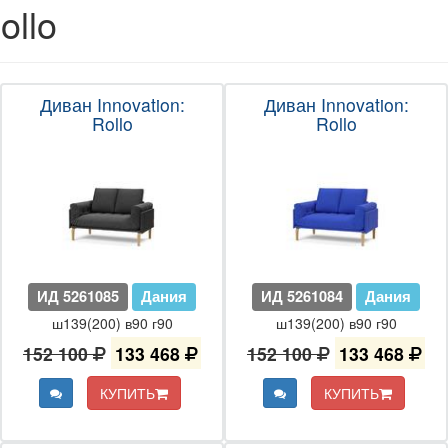
ollo
Диван Innovation:
Диван Innovation:
Rollo
Rollo
ИД 5261085
Дания
ИД 5261084
Дания
ш139(200) в90 г90
ш139(200) в90 г90
152 100
133 468
152 100
133 468
КУПИТЬ
КУПИТЬ