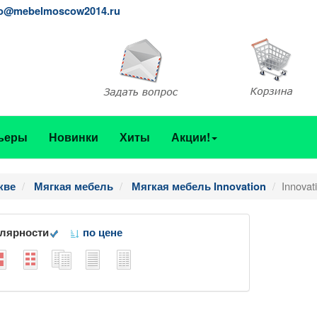
fo@mebelmoscow2014.ru
ьеры
Новинки
Хиты
Акции!
Innovat
кве
Мягкая мебель
Мягкая мебель Innovation
улярности
по цене