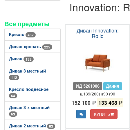
Innovation: R
Все предметы
Диван Innovation:
Кресло
482
Rollo
Диван-кровать
225
Диван
132
Диван 3 местный
112
ИД 5261086
Дания
Кресло подвесное
ш139(200) в90 г90
64
152 100
133 468
Диван 3-х местный
КУПИТЬ
63
Диван 2 местный
63