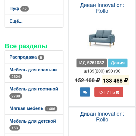
Диван Innovation:
Пуф
52
Rollo
Ещё...
Все разделы
Распродажа
5
ИД 5261082
Дания
Мебель для спальни
ш139(200) в90 г90
2624
152 100
133 468
Мебель для гостиной
КУПИТЬ
2780
Мягкая мебель
1486
Диван Innovation:
Rollo
Мебель для детской
153