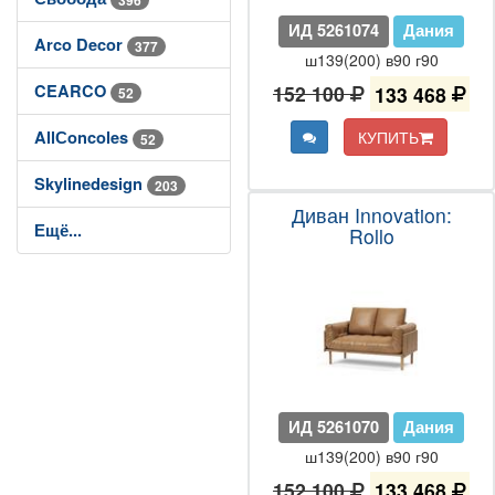
ИД 5261074
Дания
Arco Decor
377
ш139(200) в90 г90
CEARCO
152 100
133 468
52
AllСoncoles
КУПИТЬ
52
Skylinedesign
203
Диван Innovation:
Ещё...
Rollo
ИД 5261070
Дания
ш139(200) в90 г90
152 100
133 468