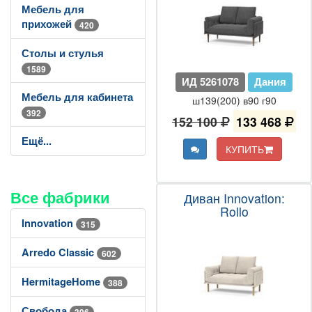
Мебель для
прихожей
420
Столы и стулья
1589
ИД 5261078
Дания
Мебель для кабинета
ш139(200) в90 г90
392
152 100
133 468
Ещё...
КУПИТЬ
Все фабрики
Диван Innovation:
Rollo
Innovation
315
Arredo Classic
602
HermitageHome
388
Свобода
396