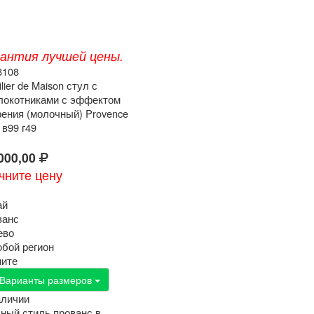
рантия лучшей цены.
3108
lier de Maison стул с
локотниками с эффектом
рения (молочный) Provence
 в99 г49
000,00
чните цену
ай
ванс
ево
юбой регион
ните
Варианты размеров
аличии
ный стиль прованс в