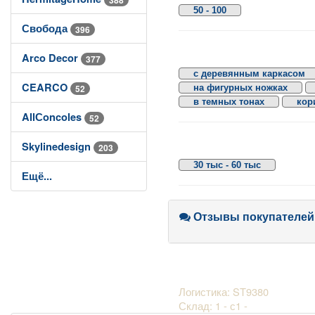
50 - 100
Свобода
396
Arco Decor
377
с деревянным каркасом
CEARCO
на фигурных ножках
52
в темных тонах
кор
AllСoncoles
52
Skylinedesign
203
30 тыс - 60 тыс
Ещё...
Отзывы покупателей
Логистика: ST9380
Склад: 1 - с1 -