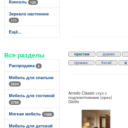
Консоль
120
Зеркало настенное
111
Ещё...
Все разделы
престиж
дерево
прованс
Китай
в
Распродажа
5
Мебель для спальни
2624
Arredo Classic стул с
Мебель для гостиной
подлокотниками (орех)
Giotto
2780
Мягкая мебель
1486
Мебель для детской