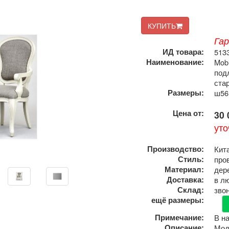
КУПИТЬ
Га
ИД товара:
513
Наименование:
Mobi
под
ста
Размеры:
ш56
Цена от:
30 
уто
Производство:
Кит
Стиль:
про
Материал:
дер
Доставка:
в л
Склад:
зво
ещё размеры:
Примечание:
В н
Описание:
Мод