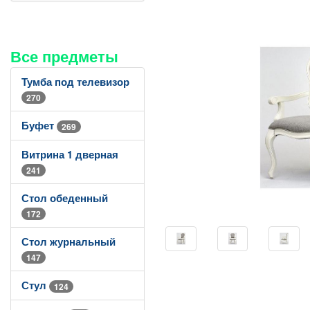
Все предметы
Тумба под телевизор
270
Буфет
269
Витрина 1 дверная
241
Стол обеденный
172
Стол журнальный
147
Стул
124