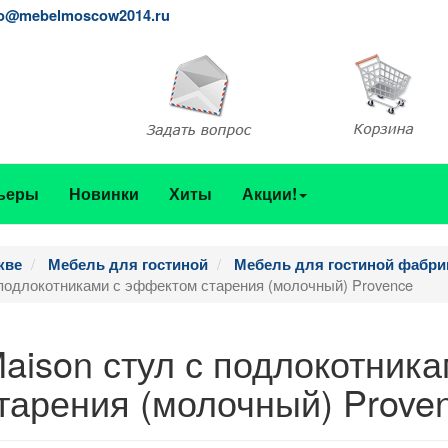
fo@mebelmoscow2014.ru
ьеры
Новинки
Хиты
Акции!
кве
Мебель для гостиной
Мебель для гостиной фабрики
 с подлокотниками с эффектом старения (молочный) Provence
Maison стул с подлокотника
арения (молочный) Prove