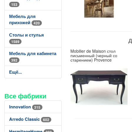
153
Мебель для
прихожей
420
Столы и стулья
Д
1589
Mobilier de Maison стол
Мебель для кабинета
письменный (черный со
старением) Provence
392
Ещё...
Все фабрики
Innovation
315
Arredo Classic
602
HermitageHome
388