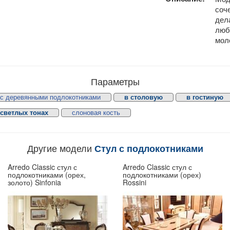
соч
дел
люб
мол
Параметры
с деревянными подлокотниками
в столовую
в гостиную
 светлых тонах
слоновая кость
Другие модели
Стул с подлокотниками
Arredo Classic стул с
Arredo Classic стул с
подлокотниками (орех,
подлокотниками (орех)
золото) Sinfonia
Rossini