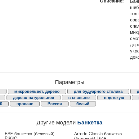
Описание:
Бан
шеб
тол
сов
спа
мик
смо
дер
укр
дек
Параметры
микровельвет, дерево
для будуарного столика
д
дерево натуральное
в спальню
в детскую
60
прованс
Россия
белый
Другие модели
Банкетка
ESF банкетка (бежевый)
Arredo Classic банкетка
PIKKO
(бежевый) Luce