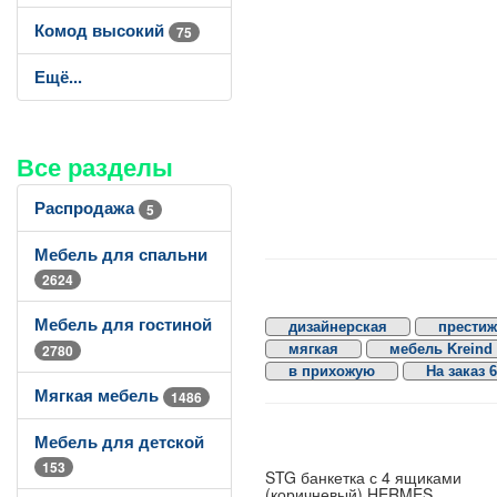
Комод высокий
75
Ещё...
Все разделы
Распродажа
5
Мебель для спальни
2624
Мебель для гостиной
дизайнерская
престиж
2780
мягкая
мебель Kreind
в прихожую
На заказ 
Мягкая мебель
1486
Мебель для детской
153
STG банкетка с 4 ящиками
(коричневый) HERMES