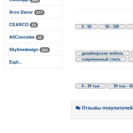
Arco Decor
377
CEARCO
52
0 - 50
50 - 100
AllСoncoles
52
Skylinedesign
203
дизайнерская мебель
современный стиль
Ещё...
0 - 30 тыс
30 тыс - 6
Отзывы покупателей