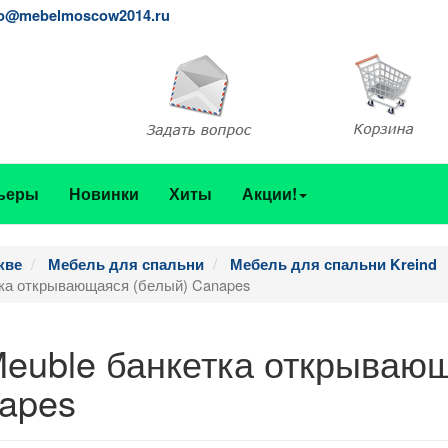
fo@mebelmoscow2014.ru
ьеры
Новинки
Хиты
Акции!
кве
Мебель для спальни
Мебель для спальни Kreind
етка открывающаяся (белый) Canapes
 Meuble банкетка открываю
apes