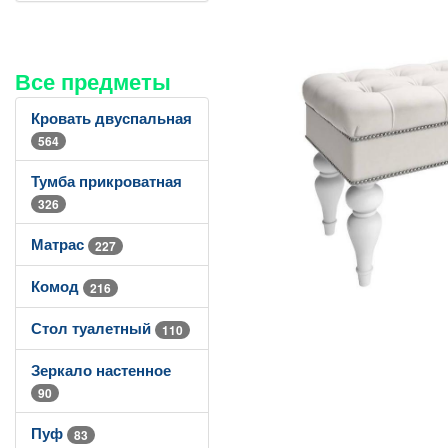
Все предметы
Кровать двуспальная
564
Тумба прикроватная
326
Матрас
227
Комод
216
Стол туалетный
110
Зеркало настенное
90
Пуф
83