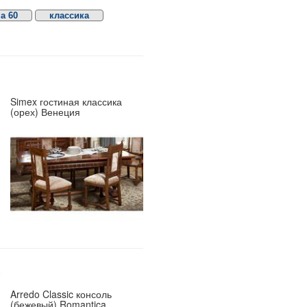
а 60
классика
Simex гостиная классика
(орех) Венеция
a
Arredo Classic консоль
(бежевый) Romantica