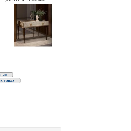
нные
х тонах