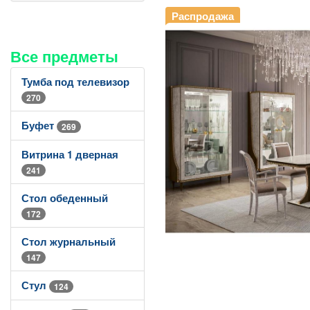
Распродажа
Все предметы
Тумба под телевизор
270
Буфет
269
Витрина 1 дверная
241
Стол обеденный
172
Стол журнальный
147
Стул
124