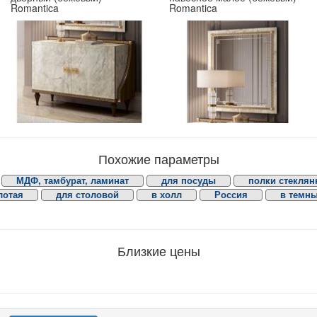
Romantica
Romantica
Похожие параметры
МДФ, тамбурат, ламинат
для посуды
полки стекля
лотая
для столовой
в холл
Россия
в темны
Близкие цены