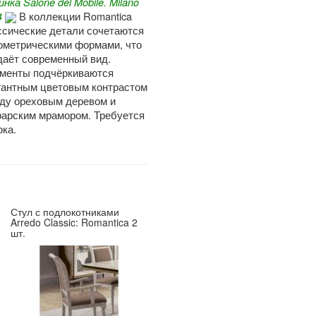
нка Salone del Mobile. Milano
4
В коллекции Romantica
ссические детали сочетаются
еометрическими формами, что
даёт современный вид.
менты подчёркиваются
гантным цветовым контрастом
ду ореховым деревом и
рарским мрамором. Требуется
рка.
Стул с подлокотниками
Arredo Classic: Romantica 2
шт.