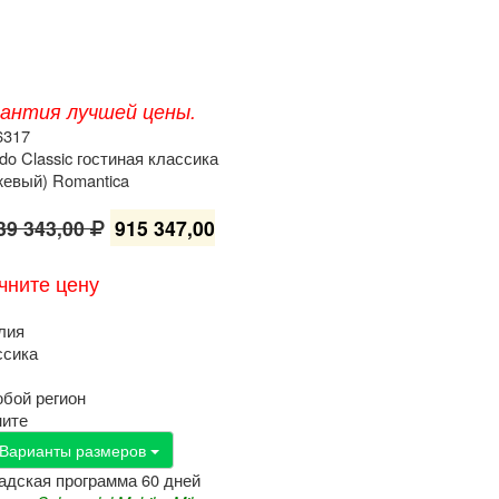
рантия лучшей цены.
6317
do Classic гостиная классика
жевый) Romantica
39 343,00
915 347,00
чните цену
лия
ссика
юбой регион
ните
Варианты размеров
адская программа 60 дней