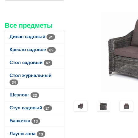
Все предметы
Диван садовый
91
Кресло садовое
89
Стол садовый
67
Стол журнальный
34
Шезлонг
22
Стул садовый
21
Банкетка
13
Лаунж зона
13