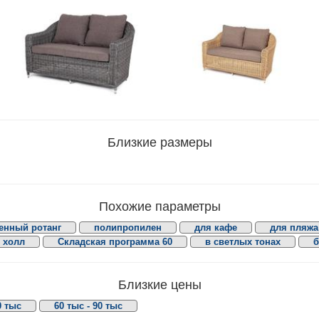
Близкие размеры
Похожие параметры
енный ротанг
полипропилен
для кафе
для пляжа
 холл
Складская программа 60
в светлых тонах
Близкие цены
0 тыс
60 тыс - 90 тыс