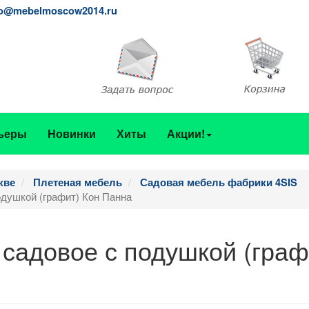
fo@mebelmoscow2014.ru
ьеры
Новинки
Хиты
Акции!
кве
Плетеная мебель
Садовая мебель фабрики 4SIS
одушкой (графит) Кон Панна
 садовое с подушкой (граф