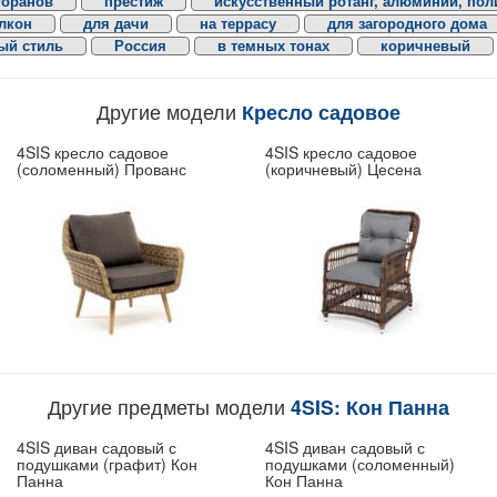
торанов
престиж
искусственный ротанг, алюминий, пол
алкон
для дачи
на террасу
для загородного дома
ый стиль
Россия
в темных тонах
коричневый
Другие модели
Кресло садовое
4SIS кресло садовое
4SIS кресло садовое
(соломенный) Прованс
(коричневый) Цесена
Другие предметы модели
4SIS: Кон Панна
4SIS диван садовый с
4SIS диван садовый с
подушками (графит) Кон
подушками (соломенный)
Панна
Кон Панна