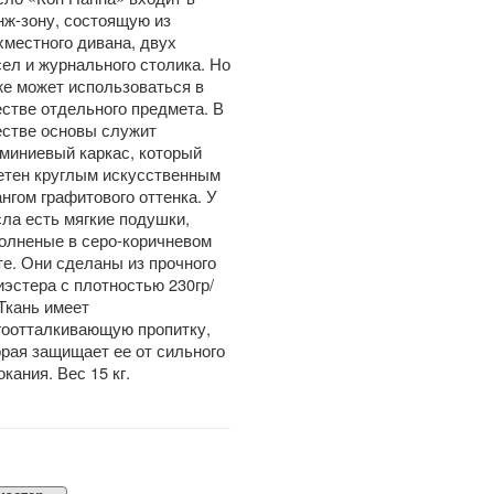
нж-зону, состоящую из
хместного дивана, двух
сел и журнального столика. Но
же может использоваться в
естве отдельного предмета. В
естве основы служит
миниевый каркас, который
етен круглым искусственным
ангом графитового оттенка. У
сла есть мягкие подушки,
олненые в серо-коричневом
те. Они сделаны из прочного
иэстера с плотностью 230гр/
 Ткань имеет
гоотталкивающую пропитку,
орая защищает ее от сильного
кания. Вес 15 кг.