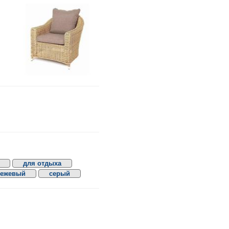
для отдыха
бежевый
серый