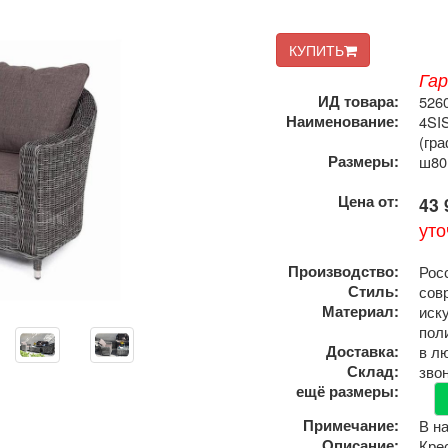
КУПИТЬ
Га
ИД товара:
526
Наименование:
4SI
(гр
Размеры:
ш80
Цена от:
43 
уто
Производство:
Рос
Стиль:
сов
Материал:
иск
пол
Доставка:
в л
Склад:
зво
ещё размеры:
Примечание:
В н
Описание:
Кре