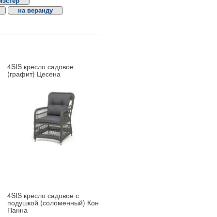
иэстер
на веранду
4SIS кресло садовое
(графит) Цесена
4SIS кресло садовое с
подушкой (соломенный) Кон
Панна