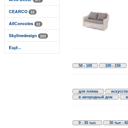
CEARCO
52
AllСoncoles
52
Skylinedesign
203
Ещё...
50 - 100
100 - 150
для пляжа
искусств
в загородный дом
в
0 - 30 тыс
30 тыс - 6