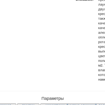
лау
дву
кре
так
кач
кач
алю
опл
рот
кре
вып
цве
пол
м2.
вла
кот
намо
Параметры