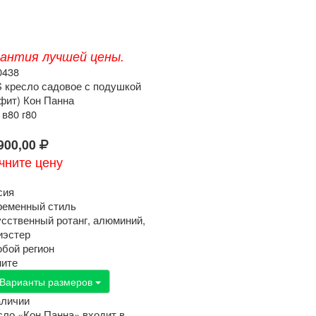
рантия лучшей цены.
0438
S кресло садовое с подушкой
афит) Кон Панна
 в80 г80
900,00
чните цену
сия
ременный стиль
усственный ротанг, алюминий,
иэстер
юбой регион
ните
Варианты размеров
аличии
сло «Кон Панна» входит в