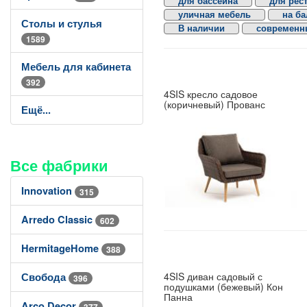
для бассейна
для рес
уличная мебель
на б
Столы и стулья
В наличии
современн
1589
Мебель для кабинета
392
4SIS кресло садовое
(коричневый) Прованс
Ещё...
Все фабрики
Innovation
315
Arredo Classic
602
HermitageHome
388
4SIS диван садовый с
Свобода
396
подушками (бежевый) Кон
Панна
Arco Decor
377