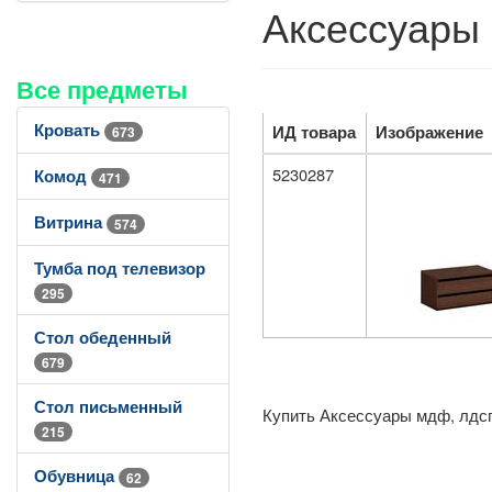
Аксессуары 
Все предметы
Кровать
ИД товара
Изображение
673
5230287
Комод
471
Витрина
574
Тумба под телевизор
295
Стол обеденный
679
Стол письменный
Купить Аксессуары мдф, лдсп
215
Обувница
62