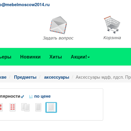
fo@mebelmoscow2014.ru
ьеры
Новинки
Хиты
Акции!
Аксессуары мдф, лдсп. Пр
кве
Предметы
аксессуары
улярности
по цене