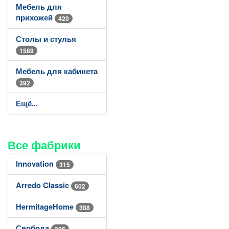
Мебель для
прихожей
420
Столы и стулья
1589
Мебель для кабинета
392
Ещё...
Все фабрики
Innovation
315
Arredo Classic
602
HermitageHome
388
Свобода
396