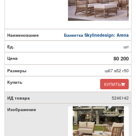
Банкетка Skylinedesign: Arena
шт
80 200
ш67 в52 г50
КУПИТЬ
5246142