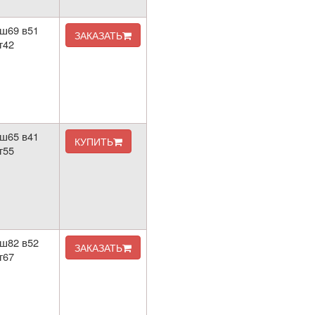
ш69 в51
ЗАКАЗАТЬ
г42
ш65 в41
КУПИТЬ
г55
ш82 в52
ЗАКАЗАТЬ
г67