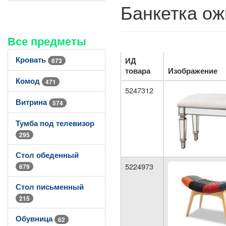
Банкетка ож
Все предметы
Кровать
ИД
673
товара
Изображение
Комод
471
5247312
Витрина
574
Тумба под телевизор
295
Стол обеденный
5224973
679
Стол письменный
215
Обувница
62