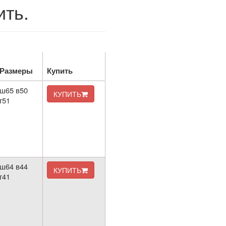
ить.
Размеры
Купить
ш65 в50
КУПИТЬ
г51
ш64 в44
КУПИТЬ
г41