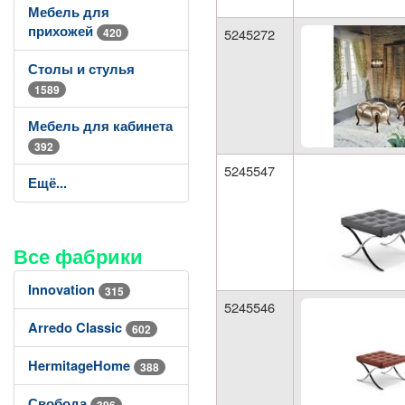
Мебель для
прихожей
420
5245272
Столы и стулья
1589
Мебель для кабинета
392
5245547
Ещё...
Все фабрики
Innovation
315
5245546
Arredo Classic
602
HermitageHome
388
Свобода
396