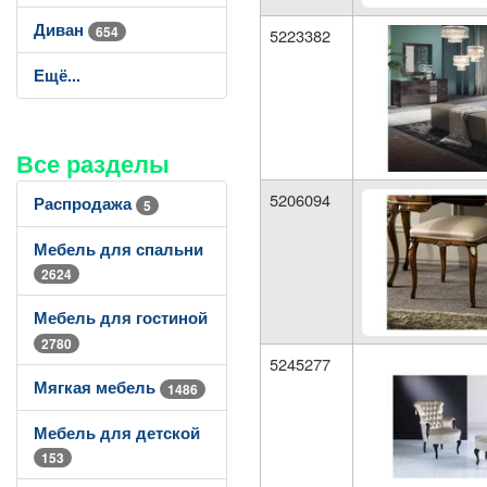
Диван
654
5223382
Ещё...
Все разделы
5206094
Распродажа
5
Мебель для спальни
2624
Мебель для гостиной
2780
5245277
Мягкая мебель
1486
Мебель для детской
153