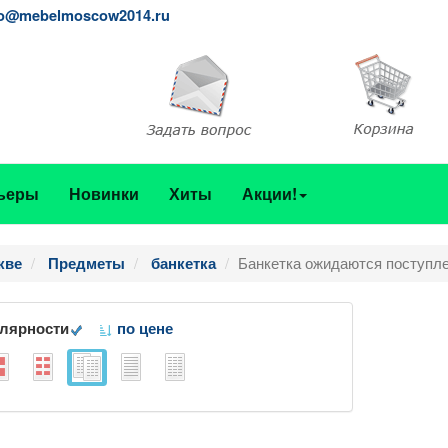
fo@mebelmoscow2014.ru
ьеры
Новинки
Хиты
Акции!
Банкетка ожидаются поступле
кве
Предметы
банкетка
улярности
по цене