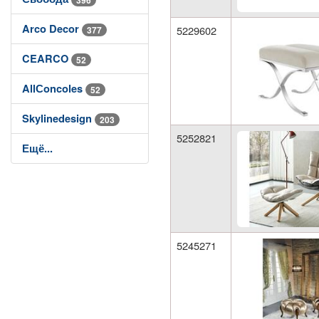
Arco Decor
5229602
377
CEARCO
52
AllСoncoles
52
Skylinedesign
203
5252821
Ещё...
5245271