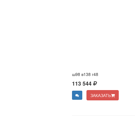
ш98 в138 г48
113 544
ЗАКАЗАТЬ