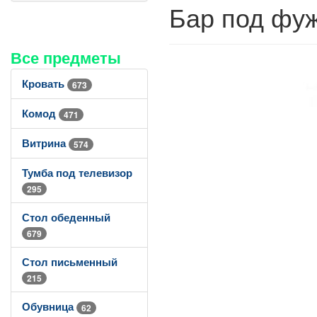
Бар под фуж
Все предметы
Кровать
673
Комод
471
Витрина
574
Тумба под телевизор
295
Стол обеденный
679
Стол письменный
215
Обувница
62