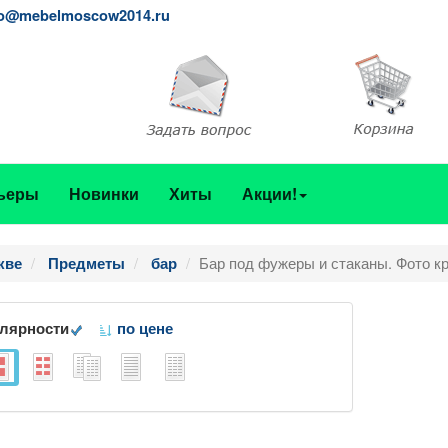
fo@mebelmoscow2014.ru
ьеры
Новинки
Хиты
Акции!
Бар под фужеры и стаканы. Фото кр
кве
Предметы
бар
улярности
по цене