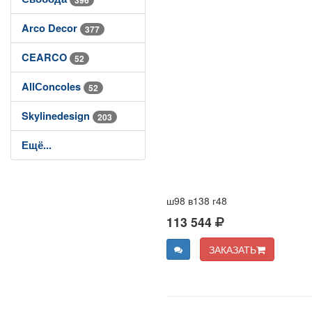
Arco Decor
377
CEARCO
52
AllСoncoles
52
Skylinedesign
203
Ещё...
ш98 в138 г48
113 544
ЗАКАЗАТЬ