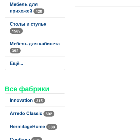
Мебель для
прихожей
420
Столы и стулья
1589
Мебель для кабинета
392
Ещё...
Все фабрики
Innovation
315
Arredo Classic
602
HermitageHome
388
Свобода
396