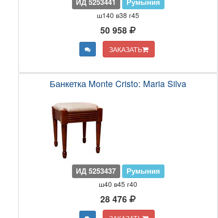
ИД 5253441
Румыния
ш140 в38 г45
50 958
ЗАКАЗАТЬ
Банкетка Monte Cristo: Maria Silva
ИД 5253437
Румыния
ш40 в45 г40
28 476