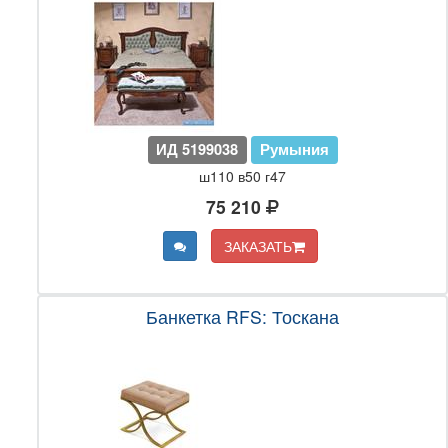
ИД 5199038
Румыния
ш110 в50 г47
75 210
ЗАКАЗАТЬ
Банкетка RFS: Тоскана