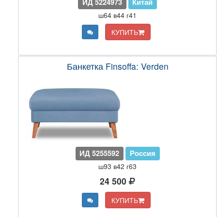
ИД 5224973
Китай
ш64 в44 г41
КУПИТЬ
Банкетка Finsoffa: Verden
ИД 5255592
Россия
ш93 в42 г63
24 500
КУПИТЬ