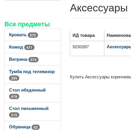
Аксессуары 
Все предметы
Кровать
ИД товара
Наименова
673
5230287
Аксессуары
Комод
471
Витрина
574
Тумба под телевизор
Купить Аксессуары коричневы
295
Стол обеденный
679
Стол письменный
215
Обувница
62