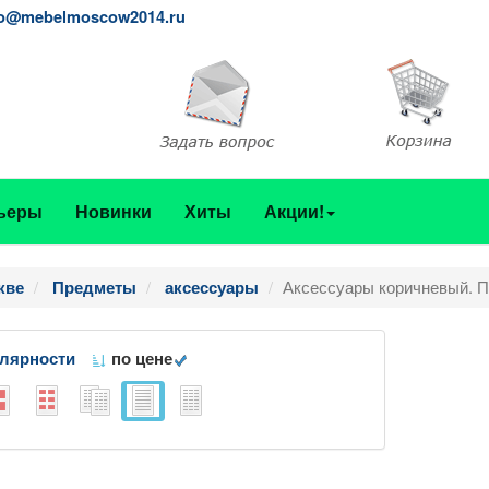
fo@mebelmoscow2014.ru
ьеры
Новинки
Хиты
Акции!
Аксессуары коричневый. П
кве
Предметы
аксессуары
улярности
по цене