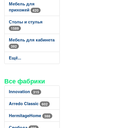
Мебель для
прихожей
420
Столы и стулья
1589
Мебель для кабинета
392
Ещё...
Все фабрики
Innovation
315
Arredo Classic
602
HermitageHome
388
Свобода
396